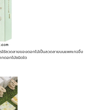
่งการใช้ลวดลายของดอกไม้เป็นลวดลายบนแพคเกจจิ้ง
าจากดอกไม้ชนิดใด