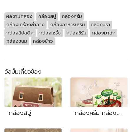
ผลงานกล่อง
กล่องสบู่
กล่องครีม
กล่องเครื่องสำอาง
กล่องอาหารเสริม
กล่องบรา
กล่องลิปสติก
กล่องเซรั่ม
กล่องซีรั่ม
กล่องมาส์ก
กล่องขนม
กล่องข้าว
อัลบั้มเกี่ยวข้อง
กล่องสบู่
กล่องครีม กล่องเซรั่ม