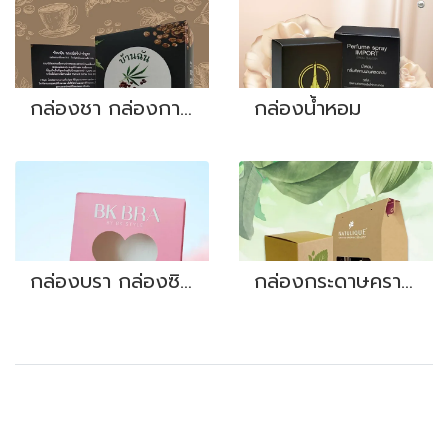
กล่องชา กล่องกาแฟ
กล่องน้ำหอม
กล่องบรา กล่องซิลิโคนปิดจุก
กล่องกระดาษคราฟท์