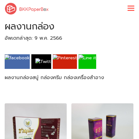
ผลงานกล่อง
อัพเดทล่าสุด: 9 พ.ค. 2566
ผลงานกล่องสบู่ กล่องครีม กล่องเครื่องสำอาง