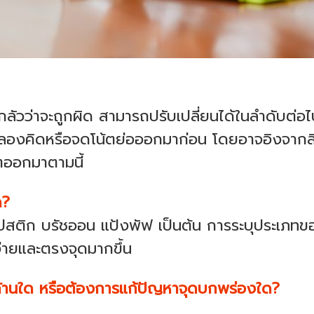
ัวว่าจะถูกผิด สามารถปรับเปลี่ยนได้ในลำดับต่อไป 
าลองคิดหรือจดโน้ตย่อออกมาก่อน โดยอาจอิงจากสินค
้ตออกมาตามนี้
ด?
ิปสติก บรัชออน แป้งพัฟ เป็นต้น การระบุประเภทข
่ายและตรงจุดมากขึ้น
นด้านใด หรือต้องการแก้ปัญหาจุดบกพร่องใด?