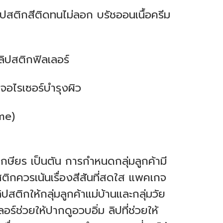
ลิปสติกสีติดทนไม่ลอก
บรัชออนเนื้อครีม
ลิปสติกฟิลเลอร์
เจอไรเซอร์บำรุงผิว
me)
ัยเกษียร เป็นตัน การกำหนดกลุ่มลูกค้ามี
ติกควรเน้นเรื่องสีสันที่สดใส แพคเกจ
ปสติกให้กลุ่มลูกค้าแม่บ้านและกลุ่มวัย
์ช่วยให้ปากดูอวบอิ่ม ลิปที่ช่วยให้