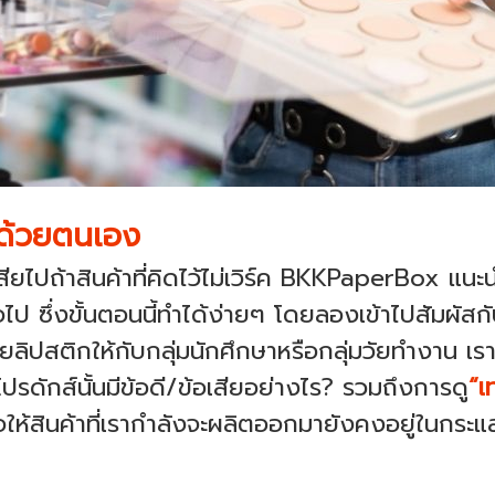
้ด้วยตนเอง
าจเสียไปถ้าสินค้าที่คิดไว้ไม่เวิร์ค BKKPaperBox 
่อไป ซึ่งขั้นตอนนี้ทำได้ง่ายๆ โดยลองเข้าไปสัมผั
ยลิปสติกให้กับกลุ่มนักศึกษาหรือกลุ่มวัยทำงาน เรา
รดักส์นั้นมีข้อดี/ข้อเสียอย่างไร? รวมถึงการดู
“เ
ื่อให้สินค้าที่เรากำลังจะผลิตออกมายังคงอยู่ในกร