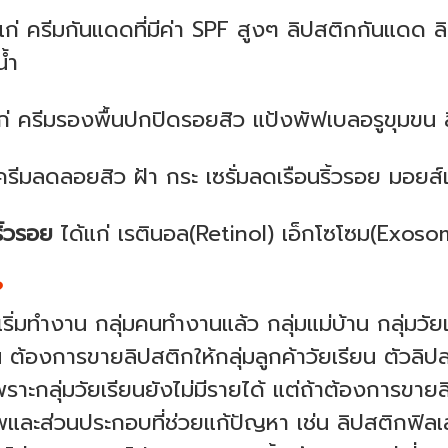
แก่ ครีมกันแดดที่มีค่า SPF สูงๆ ลิปสติกกันแดด 
้ำ
ก่ ครีมรองพื้นปกปิดรอยสิว แป้งพัฟเบลอรูขุมขน 
รีมลดลอยสิว ฝ้า กระ เซรั่มลดเรือนริ้วรอย มอยส์
ิ้วรอย
ได้แก่ เรตินอล(Retinol) เอ็กโซโซม(Exoso
?
ุ่นเริ่มทำงาน กลุ่มคนทำงานแล้ว กลุ่มแม่บ้าน กลุ่มว
ต้องการขายลิปสติกให้กลุ่มลูกค้าวัยเรียน ตัวลิปส
ราะกลุ่มวัยเรียนยังไม่มีรายได้ แต่ถ้าต้องการขายลิ
และส่วนประกอบที่ช่วยแก้ปัญหา เช่น ลิปสติกฟิลเลอร