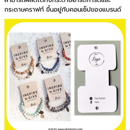
กระดาษคราฟท์ ขึ้นอยู่กับคอนเซ็ปของแบรนด์