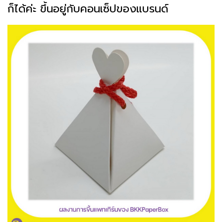
ก็ได้ค่ะ ขึ้นอยู่กับคอนเซ็ปของแบรนด์