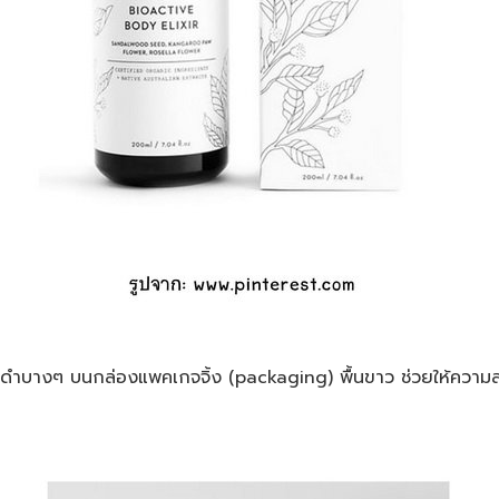
ยสีดำบางๆ บนกล่องแพคเกจจิ้ง (packaging) พื้นขาว ช่วยให้ความส