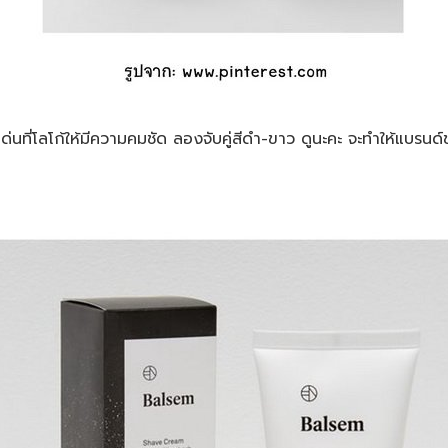
่นที่โลโก้ให้มีความคมชัด ลองจับคู่สีดำ-ขาว ดูนะคะ จะทำให้แบรนด์