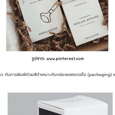
ับการพิมพ์ด้วยสีดำเหมาะกับกล่องแพคเกจจิ้ง (packaging) ผลิ