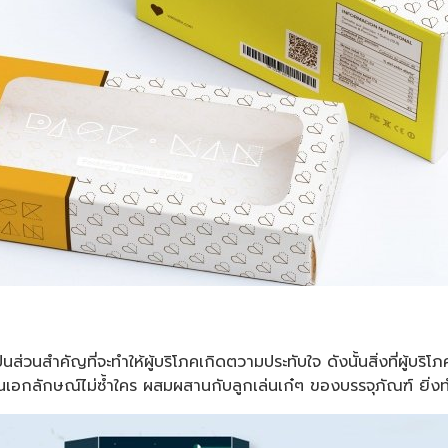
่วนสำคัญที่จะทำให้ผู้บริโภคเกิดตวามประทับใจ ดังนั้นสิ่งที่ผู้บร
็นเอกลักษณ์ไม่ซ้ำใคร ผสมผสานกับลูกเล่นเก๋ๆ ของบรรจุภัณฑ์ ยิ